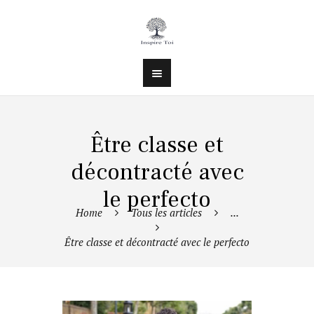
Être classe et
décontracté avec
le perfecto
Home
Tous les articles
...
Être classe et décontracté avec le perfecto