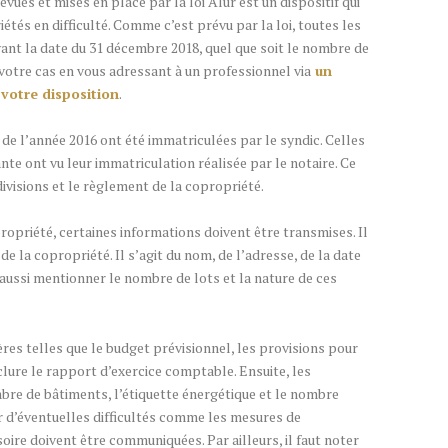
vues et mises en place par la loi Alur est un dispositif qui
tés en difficulté. Comme c’est prévu par la loi, toutes les
ant la date du 31 décembre 2018, quel que soit le nombre de
 votre cas en vous adressant à un professionnel via
un
votre disposition
.
de l’année 2016 ont été immatriculées par le syndic. Celles
ante ont vu leur immatriculation réalisée par le notaire. Ce
divisions et le règlement de la copropriété.
opriété, certaines informations doivent être transmises. Il
de la copropriété. Il s’agit du nom, de l’adresse, de la date
aussi mentionner le nombre de lots et la nature de ces
ières telles que le budget prévisionnel, les provisions pour
nclure le rapport d’exercice comptable. Ensuite, les
bre de bâtiments, l’étiquette énergétique et le nombre
ur d’éventuelles difficultés comme les mesures de
oire doivent être communiquées. Par ailleurs, il faut noter