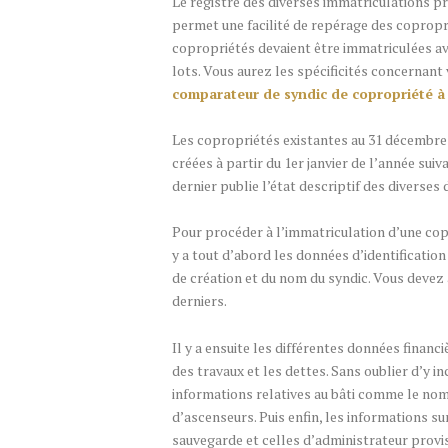
Le registre des diverses immatriculations pré
permet une facilité de repérage des coproprié
copropriétés devaient être immatriculées av
lots. Vous aurez les spécificités concernant
comparateur de syndic de copropriété à 
Les copropriétés existantes au 31 décembre 
créées à partir du 1er janvier de l’année suiv
dernier publie l’état descriptif des diverses 
Pour procéder à l’immatriculation d’une copr
y a tout d’abord les données d’identification 
de création et du nom du syndic. Vous devez 
derniers.
Il y a ensuite les différentes données financ
des travaux et les dettes. Sans oublier d’y i
informations relatives au bâti comme le nom
d’ascenseurs. Puis enfin, les informations s
sauvegarde et celles d’administrateur provis