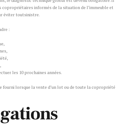
s, le diagnostic technique global est devenu obligatoire. Il
s copropriétaires informés de la situation de l’immeuble et
r éviter toutsinistre.
dre :
ue,
nes,
iété,
,
ectuer les 10 prochaines années.
e fourni lorsque la vente d’un lot ou de toute la copropriété
igations