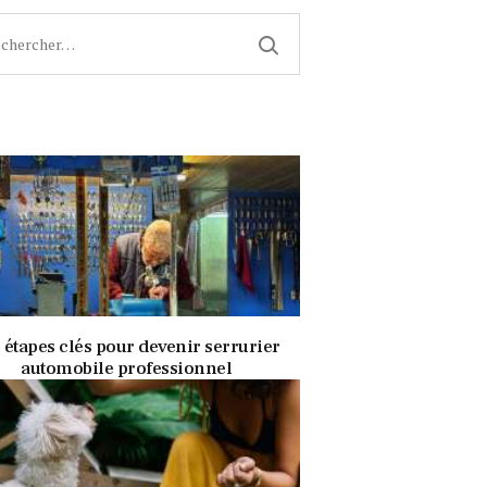
cher :
28 avril 2022
331
Views
0
Likes
 étapes clés pour devenir serrurier
automobile professionnel