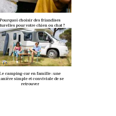
28 avril 2022
336
Views
0
Likes
Pourquoi choisir des friandises
turelles pour votre chien ou chat ?
28 avril 2022
333
Views
0
Likes
Le camping-car en famille : une
anière simple et conviviale de se
retrouver