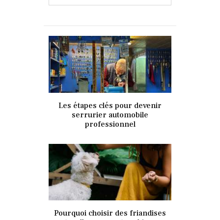
13 avril 2021
Les étapes clés pour devenir
337
Views
0
Likes
serrurier automobile
professionnel
13 avril 2021
Pourquoi choisir des friandises
343
Views
0
Likes