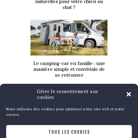
naturelles pour votre chien ou
chat ?
13 avril 2021
Le camping-car en famille : une
339
Views
0
Likes
manière simple et conviviale de
se retrouver
Gérer le consentement aux
cookies
Nous utilisons des cookies pour optimiser notre site web et notre
service.
Qui sommes-nous ?
TOUS LES COOKIES
Contact
Politique de cookies