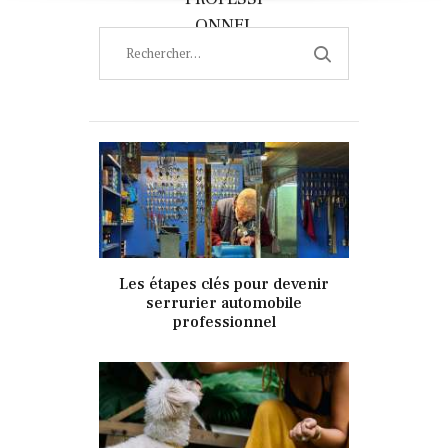
OU CHAT
ER
NON CLASSÉ
ONNEL
?
Rechercher :
NON CLASSÉ
NON CLASSÉ
NON CLASSÉ
2 février 2022
Les étapes clés pour devenir
341
Views
0
Likes
serrurier automobile
professionnel