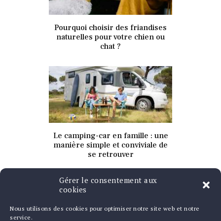
2 février 2022
Pourquoi choisir des friandises
346
Views
0
Likes
naturelles pour votre chien ou
chat ?
2 février 2022
Le camping-car en famille : une
342
Views
0
Likes
manière simple et conviviale de
se retrouver
Gérer le consentement aux
cookies
Nous utilisons des cookies pour optimiser notre site web et notre
service.