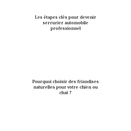
21 décembre 2020
Les étapes clés pour devenir
341
Views
0
Likes
serrurier automobile
professionnel
21 décembre 2020
Pourquoi choisir des friandises
346
Views
0
Likes
naturelles pour votre chien ou
chat ?