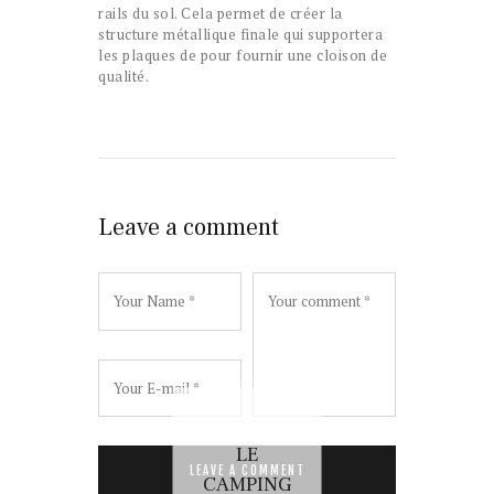
rails du sol. Cela permet de créer la
structure métallique finale qui supportera
les plaques de pour fournir une cloison de
qualité.
Leave a comment
LE
POURQU
CHIEN
OU CHAT
CAMPING