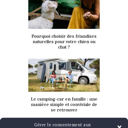
8 juillet 2021
Pourquoi choisir des friandises
336
Views
0
Likes
naturelles pour votre chien ou
chat ?
8 juillet 2021
Le camping-car en famille : une
333
Views
0
Likes
manière simple et conviviale de
se retrouver
Gérer le consentement aux