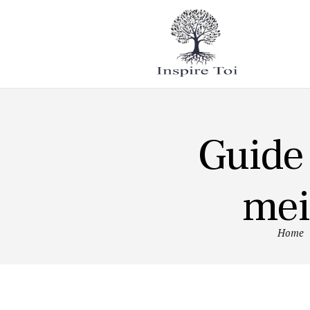
Mode de
vie
Tourisme
Guide 
mei
Home