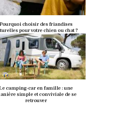
8 août 2020
343
Views
0
Likes
Pourquoi choisir des friandises
turelles pour votre chien ou chat ?
8 août 2020
339
Views
0
Likes
Le camping-car en famille : une
anière simple et conviviale de se
retrouver