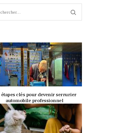
cher :
8 août 2020
339
Views
0
Likes
 étapes clés pour devenir serrurier
automobile professionnel