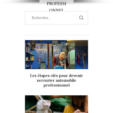
SÉE ?
RETROUV
PROFESSI
OU CHAT
ER
NON CLASSÉ
ONNEL
?
Rechercher :
NON CLASSÉ
NON CLASSÉ
NON CLASSÉ
15 octobre 2021
Les étapes clés pour devenir
338
Views
0
Likes
serrurier automobile
professionnel