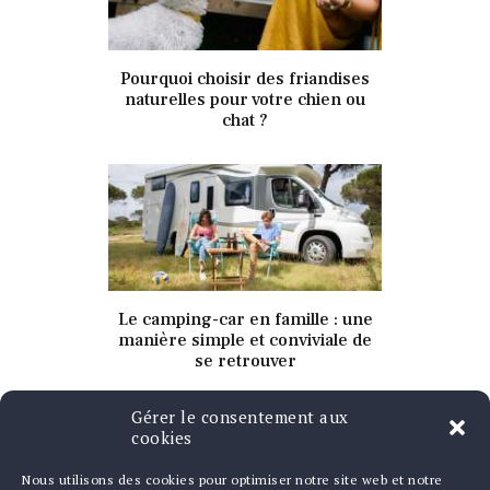
15 octobre 2021
Pourquoi choisir des friandises
343
Views
0
Likes
naturelles pour votre chien ou
chat ?
15 octobre 2021
Le camping-car en famille : une
339
Views
0
Likes
manière simple et conviviale de
se retrouver
Gérer le consentement aux
cookies
Nous utilisons des cookies pour optimiser notre site web et notre