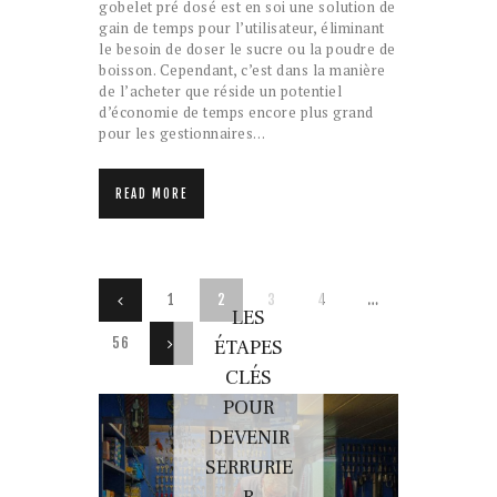
gobelet pré dosé est en soi une solution de
gain de temps pour l’utilisateur, éliminant
le besoin de doser le sucre ou la poudre de
boisson. Cependant, c’est dans la manière
de l’acheter que réside un potentiel
d’économie de temps encore plus grand
pour les gestionnaires…
READ MORE
Pagination
PAGE
1
<
PAGE
2
PAGE
3
PAGE
4
…
POURQU
CHOISIR
FRIANDIS
LES
des
LE
PAGE
56
>
OI
ÉTAPES
POURQU
SPÉCIALI
CAMPING
publications
CLÉS
-CAR EN
OI
DES
POUR
FAMILLE :
CHOISIR
UNE
DEVENIR
UNE
ES
MANIÈRE
SERRURIE
BOUTIQU
NATUREL
SIMPLE
E DE
R