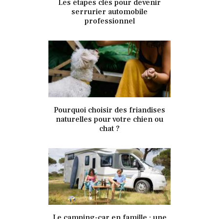
Les étapes clés pour devenir
337
Views
0
Likes
serrurier automobile
professionnel
7 juillet 2019
Pourquoi choisir des friandises
342
Views
0
Likes
naturelles pour votre chien ou
chat ?
7 juillet 2019
Le camping-car en famille : une
339
Views
0
Likes