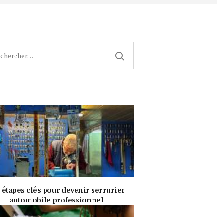
cher :
4 août 2023
337
Views
0
Likes
 étapes clés pour devenir serrurier
automobile professionnel