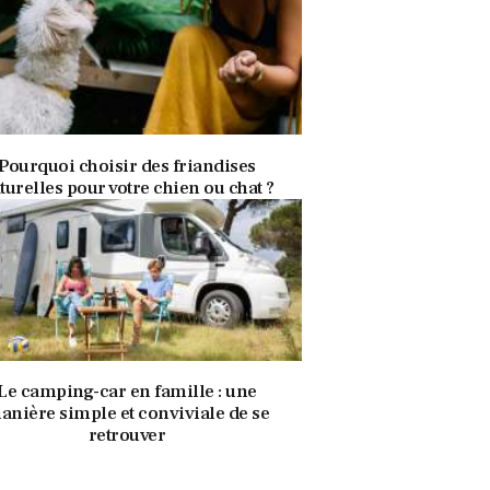
4 août 2023
343
Views
0
Likes
Pourquoi choisir des friandises
turelles pour votre chien ou chat ?
4 août 2023
339
Views
0
Likes
Le camping-car en famille : une
anière simple et conviviale de se
retrouver