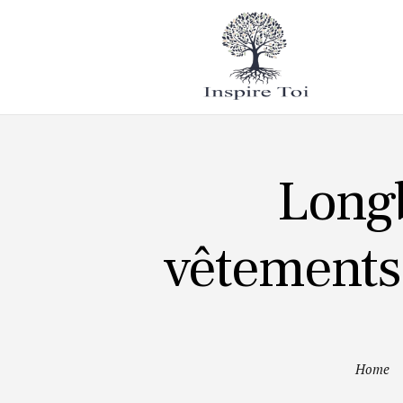
Mode de
vie
Tourisme
Longb
vêtements 
Home