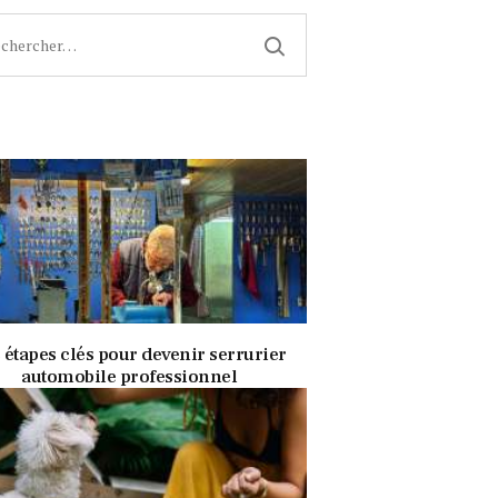
cher :
10 avril 2025
340
Views
0
Likes
 étapes clés pour devenir serrurier
automobile professionnel