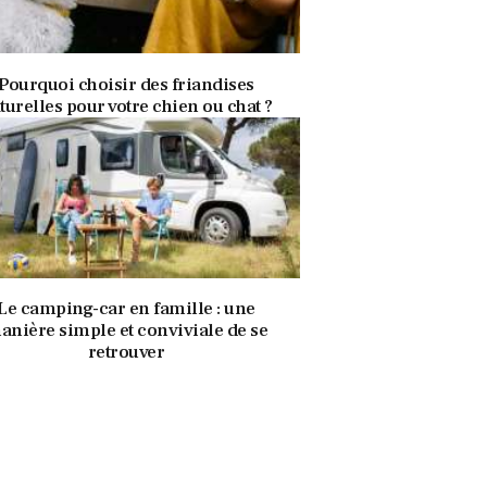
10 avril 2025
344
Views
0
Likes
Pourquoi choisir des friandises
turelles pour votre chien ou chat ?
10 avril 2025
340
Views
0
Likes
Le camping-car en famille : une
anière simple et conviviale de se
retrouver